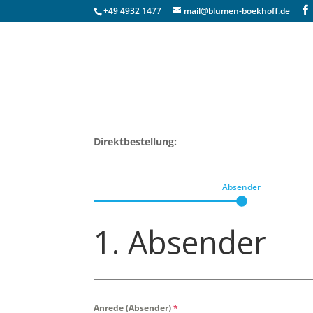
+49 4932 1477
mail@blumen-boekhoff.de
Direktbestellung:
Absender
1. Absender
Anrede (Absender)
*